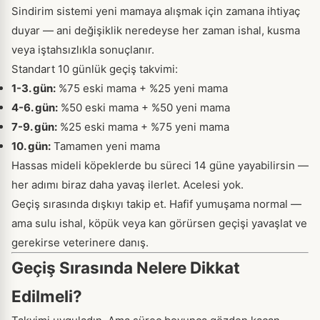
Sindirim sistemi yeni mamaya alışmak için zamana ihtiyaç
duyar — ani değişiklik neredeyse her zaman ishal, kusma
veya iştahsızlıkla sonuçlanır.
Standart 10 günlük geçiş takvimi:
1-3. gün:
%75 eski mama + %25 yeni mama
4-6. gün:
%50 eski mama + %50 yeni mama
7-9. gün:
%25 eski mama + %75 yeni mama
10. gün:
Tamamen yeni mama
Hassas mideli köpeklerde bu süreci 14 güne yayabilirsin —
her adımı biraz daha yavaş ilerlet. Acelesi yok.
Geçiş sırasında dışkıyı takip et. Hafif yumuşama normal —
ama sulu ishal, köpük veya kan görürsen geçişi yavaşlat ve
gerekirse veterinere danış.
Geçiş Sırasında Nelere Dikkat
Edilmeli?