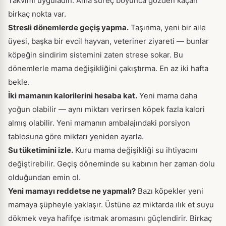
Takvimi uyguladın. Ama süreç boyunca gözden kaçan
birkaç nokta var.
Stresli dönemlerde geçiş yapma.
Taşınma, yeni bir aile
üyesi, başka bir evcil hayvan, veteriner ziyareti — bunlar
köpeğin sindirim sistemini zaten strese sokar. Bu
dönemlerle mama değişikliğini çakıştırma. En az iki hafta
bekle.
İki mamanın kalorilerini hesaba kat.
Yeni mama daha
yoğun olabilir — aynı miktarı verirsen köpek fazla kalori
almış olabilir. Yeni mamanın ambalajındaki porsiyon
tablosuna göre miktarı yeniden ayarla.
Su tüketimini izle.
Kuru mama değişikliği su ihtiyacını
değiştirebilir. Geçiş döneminde su kabının her zaman dolu
olduğundan emin ol.
Yeni mamayı reddetse ne yapmalı?
Bazı köpekler yeni
mamaya şüpheyle yaklaşır. Üstüne az miktarda ılık et suyu
dökmek veya hafifçe ısıtmak aromasını güçlendirir. Birkaç